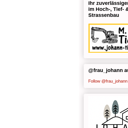
Ihr zuverlässige
im Hoch-, Tief- 
Strassenbau
@frau_johann au
Follow @frau_johann