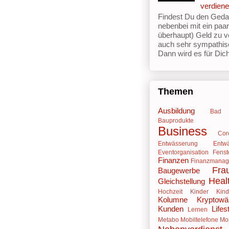
verdien
Findest Du den Geda
nebenbei mit ein paa
überhaupt) Geld zu v
auch sehr sympathis
Dann wird es für Dich 
Themen
Ausbildung
Bad
Bauprodukte
Business
Cor
Entwässerung
Entw
Eventorganisation
Fenst
Finanzen
Finanzmana
Fra
Baugewerbe
Heal
Gleichstellung
Hochzeit
Kinder
Kind
Kolumne
Kryptowä
Kunden
Lifes
Lernen
Metabo
Mobiltelefone
Mo