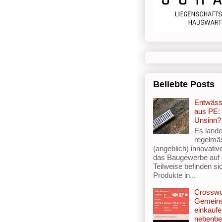
Beliebte Posts
Entwäss
aus PE: 
Unsinn?
Es lande
regelmä
(angeblich) innovativ
das Baugewerbe auf
Teilweise befinden si
Produkte in...
Crosswo
Gemein
einkaufe
nebenbe