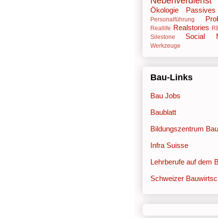
Nebenverdienst
Ökologie
Passive
Pro
Personalführung
Realstories
Reallife
R
Social 
Silestone
Werkzeuge
Bau-Links
Bau Jobs
Baublatt
Bildungszentrum Ba
Infra Suisse
Lehrberufe auf dem 
Schweizer Bauwirtsc