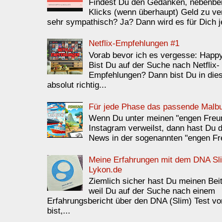
Findest Du den Gedanken, nebenbei 
Klicks (wenn überhaupt) Geld zu ve
sehr sympathisch? Ja? Dann wird es für Dich je
Netflix-Empfehlungen #1
Vorab bevor ich es vergesse: Happ
Bist Du auf der Suche nach Netflix-
Empfehlungen? Dann bist Du in die
absolut richtig...
Für jede Phase das passende Malb
Wenn Du unter meinen "engen Freu
Instagram verweilst, dann hast Du 
News in der sogenannten "engen Fr
Meine Erfahrungen mit dem DNA Sl
Lykon.de
Ziemlich sicher hast Du meinen Bei
weil Du auf der Suche nach einem
Erfahrungsbericht über den DNA (Slim) Test v
bist,...