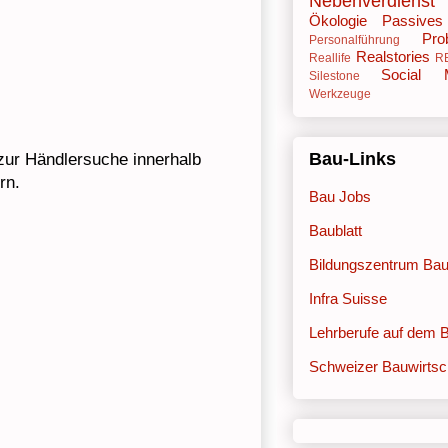
Nebenverdienst
Ökologie
Passive
Pro
Personalführung
Realstories
Reallife
R
Social 
Silestone
Werkzeuge
Bau-Links
 zur Händlersuche innerhalb
ern.
Bau Jobs
Baublatt
Bildungszentrum Ba
Infra Suisse
Lehrberufe auf dem 
Schweizer Bauwirtsc