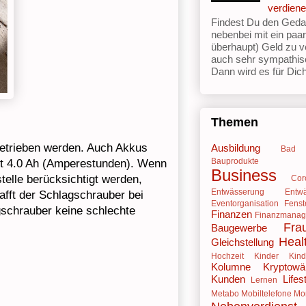
verdien
Findest Du den Geda
nebenbei mit ein paa
überhaupt) Geld zu v
auch sehr sympathis
Dann wird es für Dich 
Themen
betrieben werden. Auch Akkus
Ausbildung
Bad
Bauprodukte
mit 4.0 Ah (Amperestunden). Wenn
Business
elle berücksichtigt werden,
Cor
Entwässerung
Entw
fft der Schlagschrauber bei
Eventorganisation
Fenst
gschrauber keine schlechte
Finanzen
Finanzmana
Fra
Baugewerbe
Heal
Gleichstellung
Hochzeit
Kinder
Kind
Kolumne
Kryptowä
Kunden
Lifes
Lernen
Metabo
Mobiltelefone
Mo