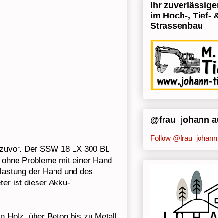
Ihr zuverlässige
im Hoch-, Tief- 
Strassenbau
@frau_johann au
Follow @frau_johann
ie zuvor. Der SSW 18 LX 300 BL
r ohne Probleme mit einer Hand
lastung der Hand und des
r ist dieser Akku-
n Holz, über Beton bis zu Metall