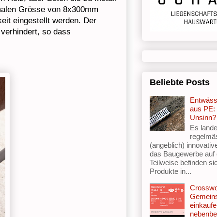
imalen Grösse von 8x300mm
eit eingestellt werden. Der
verhindert, so dass
Beliebte Posts
Entwäss
aus PE: 
Unsinn?
Es lande
regelmä
(angeblich) innovativ
das Baugewerbe auf
Teilweise befinden si
Produkte in...
Crosswo
Gemein
einkaufe
nebenbe