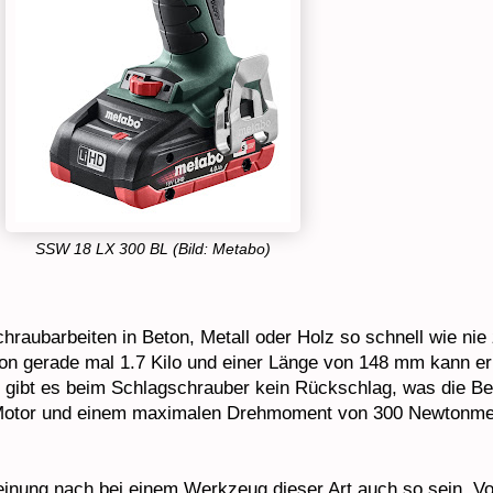
SSW 18 LX 300 BL (Bild: Metabo)
chraubarbeiten in Beton, Metall oder Holz so schnell wie n
s von gerade mal 1.7 Kilo und einer Länge von 148 mm kann e
gibt es beim Schlagschrauber kein Rückschlag, was die Be
 Motor und einem maximalen Drehmoment von 300 Newtonmete
Meinung nach bei einem Werkzeug dieser Art auch so sein. Vo