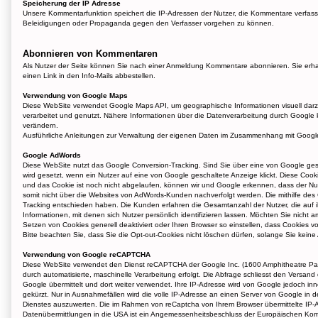
Speicherung der IP Adresse
Unsere Kommentarfunktion speichert die IP-Adressen der Nutzer, die Kommentare verfasse
Beleidigungen oder Propaganda gegen den Verfasser vorgehen zu können.
Abonnieren von Kommentaren
Als Nutzer der Seite können Sie nach einer Anmeldung Kommentare abonnieren. Sie erhal
einen Link in den Info-Mails abbestellen.
Verwendung von Google Maps
Diese WebSite verwendet Google Maps API, um geographische Informationen visuell dar
verarbeitet und genutzt. Nähere Informationen über die Datenverarbeitung durch Googl
verändern.
Ausführliche Anleitungen zur Verwaltung der eigenen Daten im Zusammenhang mit Goog
Google AdWords
Diese WebSite nutzt das Google Conversion-Tracking. Sind Sie über eine von Google ges
wird gesetzt, wenn ein Nutzer auf eine von Google geschaltete Anzeige klickt. Diese Cook
und das Cookie ist noch nicht abgelaufen, können wir und Google erkennen, dass der Nut
somit nicht über die Websites von AdWords-Kunden nachverfolgt werden. Die mithilfe des 
Tracking entschieden haben. Die Kunden erfahren die Gesamtanzahl der Nutzer, die auf ih
Informationen, mit denen sich Nutzer persönlich identifizieren lassen. Möchten Sie nicht
Setzen von Cookies generell deaktiviert oder Ihren Browser so einstellen, dass Cookies v
Bitte beachten Sie, dass Sie die Opt-out-Cookies nicht löschen dürfen, solange Sie kei
Verwendung von Google reCAPTCHA
Diese WebSite verwendet den Dienst reCAPTCHA der Google Inc. (1600 Amphitheatre Par
durch automatisierte, maschinelle Verarbeitung erfolgt. Die Abfrage schliesst den Versa
Google übermittelt und dort weiter verwendet. Ihre IP-Adresse wird von Google jedoch 
gekürzt. Nur in Ausnahmefällen wird die volle IP-Adresse an einen Server von Google in 
Dienstes auszuwerten. Die im Rahmen von reCaptcha von Ihrem Browser übermittelte IP-A
Datenübermittlungen in die USA ist ein Angemessenheitsbeschluss der Europäischen Kommi