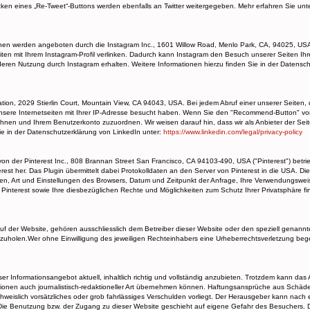
icken eines „Re-Tweet“-Buttons werden ebenfalls an Twitter weitergegeben. Mehr erfahren Sie unt
en werden angeboten durch die Instagram Inc., 1601 Willow Road, Menlo Park, CA, 94025, USA 
iten mit Ihrem Instagram-Profil verlinken. Dadurch kann Instagram den Besuch unserer Seiten Ih
 deren Nutzung durch Instagram erhalten. Weitere Informationen hierzu finden Sie in der Datensc
tion, 2029 Stierlin Court, Mountain View, CA 94043, USA. Bei jedem Abruf einer unserer Seiten, 
 unsere Internetseiten mit Ihrer IP-Adresse besucht haben. Wenn Sie den "Recommend-Button" vo
 Ihnen und Ihrem Benutzerkonto zuzuordnen. Wir weisen darauf hin, dass wir als Anbieter der Sei
e in der Datenschutzerklärung von LinkedIn unter:
https://www.linkedin.com/legal/privacy-policy
on der Pinterest Inc., 808 Brannan Street San Francisco, CA 94103-490, USA ("Pinterest") betrie
erest her. Das Plugin übermittelt dabei Protokolldaten an den Server von Pinterest in die USA. Di
lten, Art und Einstellungen des Browsers, Datum und Zeitpunkt der Anfrage, Ihre Verwendungswei
Pinterest sowie Ihre diesbezüglichen Rechte und Möglichkeiten zum Schutz Ihrer Privatsphäre f
uf der Website, gehören ausschliesslich dem Betreiber dieser Website oder den speziell genannt
inzuholen.Wer ohne Einwilligung des jeweiligen Rechteinhabers eine Urheberrechtsverletzung begeh
 Informationsangebot aktuell, inhaltlich richtig und vollständig anzubieten. Trotzdem kann das 
rmationen auch journalistisch-redaktioneller Art übernehmen können. Haftungsansprüche aus Schäden
hweislich vorsätzliches oder grob fahrlässiges Verschulden vorliegt. Der Herausgeber kann n
ren. Die Benutzung bzw. der Zugang zu dieser Website geschieht auf eigene Gefahr des Besuchers.