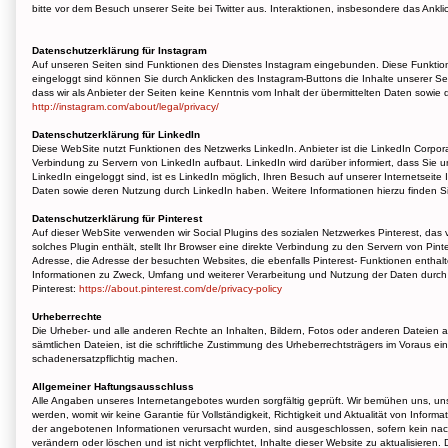
bitte vor dem Besuch unserer Seite bei Twitter aus. Interaktionen, insbesondere das Ankl
Datenschutzerklärung für Instagram
Auf unseren Seiten sind Funktionen des Dienstes Instagram eingebunden. Diese Funktion
eingeloggt sind können Sie durch Anklicken des Instagram-Buttons die Inhalte unserer Se
dass wir als Anbieter der Seiten keine Kenntnis vom Inhalt der übermittelten Daten sowie
http://instagram.com/about/legal/privacy/
Datenschutzerklärung für LinkedIn
Diese WebSite nutzt Funktionen des Netzwerks LinkedIn. Anbieter ist die LinkedIn Corpora
Verbindung zu Servern von LinkedIn aufbaut. LinkedIn wird darüber informiert, dass Sie
LinkedIn eingeloggt sind, ist es LinkedIn möglich, Ihren Besuch auf unserer Internetseite
Daten sowie deren Nutzung durch LinkedIn haben. Weitere Informationen hierzu finden Si
Datenschutzerklärung für Pinterest
Auf dieser WebSite verwenden wir Social Plugins des sozialen Netzwerkes Pinterest, das v
solches Plugin enthält, stellt Ihr Browser eine direkte Verbindung zu den Servern von Pint
Adresse, die Adresse der besuchten Websites, die ebenfalls Pinterest- Funktionen entha
Informationen zu Zweck, Umfang und weiterer Verarbeitung und Nutzung der Daten durch 
Pinterest:
https://about.pinterest.com/de/privacy-policy
Urheberrechte
Die Urheber- und alle anderen Rechte an Inhalten, Bildern, Fotos oder anderen Dateien a
sämtlichen Dateien, ist die schriftliche Zustimmung des Urheberrechtsträgers im Voraus e
schadenersatzpflichtig machen.
Allgemeiner Haftungsausschluss
Alle Angaben unseres Internetangebotes wurden sorgfältig geprüft. Wir bemühen uns, unser
werden, womit wir keine Garantie für Vollständigkeit, Richtigkeit und Aktualität von Info
der angebotenen Informationen verursacht wurden, sind ausgeschlossen, sofern kein nac
verändern oder löschen und ist nicht verpflichtet, Inhalte dieser Website zu aktualisie