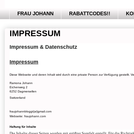
FRAU JOHANN
RABATTCODES!!
KO
IMPRESSUM
Impressum & Datenschutz
Impressum
Diese Webseite und deren Inhalt wird durch eine private Person zur Verfügung gestellt.
Ramona Johann
Eichenweg 2
6252 Dagmersellen
Switzerland
fraujohannbloggt(at)gmail.com
Webseite: fraujohann.com
Haftung für Inhalte
Die Inhalte dieser Seiten wurden mit größter Sorgfalt erstellt. Für die Rich