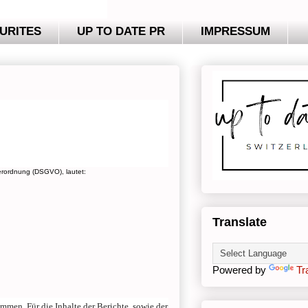
URITES
UP TO DATE PR
IMPRESSUM
verordnung (DSGVO), lautet:
Translate
Powered by
Tr
rnommen.
Für die Inhalte der Berichte, sowie der