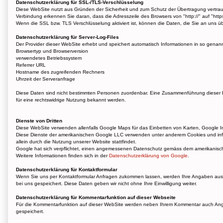
Datenschutzerklärung für SSL-/TLS-Verschlüsselung
Diese WebSite nutzt aus Gründen der Sicherheit und zum Schutz der Übertragung vertrauli
Verbindung erkennen Sie daran, dass die Adresszeile des Browsers von "http://" auf "http
Wenn die SSL bzw. TLS Verschlüsselung aktiviert ist, können die Daten, die Sie an uns übe
Datenschutzerklärung für Server-Log-Files
Der Provider dieser WebSite erhebt und speichert automatisch Informationen in so genannt
Browsertyp und Browserversion
verwendetes Betriebssystem
Referrer URL
Hostname des zugreifenden Rechners
Uhrzeit der Serveranfrage
Diese Daten sind nicht bestimmten Personen zuordenbar. Eine Zusammenführung dieser D
für eine rechtswidrige Nutzung bekannt werden.
Dienste von Dritten
Diese WebSite verwenden allenfalls Google Maps für das Einbetten von Karten, Google 
Diese Dienste der amerikanischen Google LLC verwenden unter anderem Cookies und in
allein durch die Nutzung unserer Website stattfindet.
Google hat sich verpflichtet, einen angemessenen Datenschutz gemäss dem amerikanisch
Weitere Informationen finden sich in der
Datenschutzerklärung von Google
.
Datenschutzerklärung für Kontaktformular
Wenn Sie uns per Kontaktformular Anfragen zukommen lassen, werden Ihre Angaben aus d
bei uns gespeichert. Diese Daten geben wir nicht ohne Ihre Einwilligung weiter.
Datenschutzerklärung für Kommentarfunktion auf dieser Webseite
Für die Kommentarfunktion auf dieser WebSite werden neben Ihrem Kommentar auch Anga
gespeichert.