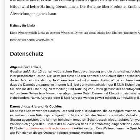
Bilder wird
keine Haftung
übernommen. Die Berichte über Produkte, Ernähru
Abweichungen geben kann.
Haftung für Links
Diese Website enthält Links zu externen Webseiten Dritter, auf deren Inhalte kein Einfluss genommen we
Betreiber der Seiten verantwortlich.
Datenschutz
Allgemeiner Hinweis
Gestützt auf Artikel 13 der schweizerischen Bundesverfassung und die datenschutzrecht
ihrer persönlichen Daten. Die Betreiber dieser Seiten nehmen den Schutz Ihrer persönli
dieser Datenschutzerklärung. In Zusammenarbeit mit unseren Hosting-Providern bemühen w
dass die Datenübertragung im Internet (z.B. bei der Kommunikation per E-Mail) Sicherheits
Sie sich mit der Erhebung, Verarbeitung und Nutzung von Daten gemäss der nachfolgend
aufgerufene Seiten bzw. Namen der abgerufenen Datei, Datum und Uhrzeit zu statistisc
insbesondere Name, Adresse oder E-Mail-Adresse werden soweit möglich auf freiwilliger Ba
Datenschutzerklärung für Cookies
Diese WebSite verwendet Cookies. Das sind kleine Textdateien, die es möglich machen, 
es, insbesondere Nutzungshäufigkeit und Nutzeranzahl der Seiten zu ermitteln, Verhalte
Sitzung gespeichert und können bei einem erneuten Seitenbesuch wieder aufgerufen werde
Widerspruch gegen den Einsatz der zu Zwecken des Onlinemarketing eingesetzten Cookies 
EU-Seite
http://www.youronlinechoices.com/
erklärt werden. Des Weiteren kann die Speich
alle Funktionen dieses Onlineangebotes genutzt werden können.