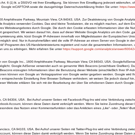
s Art. 6 (1) lit. a DSGVO mit Ihrer Einwilligung. Sie können Ihre Einwilligung jederzeit widerrufen
n zu Google reCAPTCHA sowie die dazugehörige Datenschutzerklärung finden Sie unter:
https://ww
0 Amphitheatre Parkway, Mountain View, CA 94043, USA. Zur Deaktivierung von Google Analytisc
e Analytics verwendet Cookies. Das sind kleine Textdateien, die es möglich machen, auf dem En
s Websiteangebotes durch Google. Die durch den Cookie erfassten Informationen über die Nutzun
 gespeichert. Wir weisen darauf hin, dass auf dieser Website Google Analytics um den Code „gat
onymisierung aktiv, kürzt Google IP-Adressen innerhalb von Mitgliedstaaten der Europäischen U
möglich sind. Nur in Ausnahmefällen wird die volle IP-Adresse an einen Server von Google in d
ld“-Programm des US-Handelsministeriums registriert und nutzt die gesammelten Informationen,
an uns zu erbringen. Mehr erfahren Sie unter
https://support.google.com/analytics/answer/6004
von Google Inc., 1600 Amphitheatre Parkway, Mountain View, CA 94043, USA. GoogleAdSense v
möglicht. Google AdSense verwendet auch so genannte Web Beacons (unsichtbare Grafiken). D
eacons erzeugten Informationen über die Benutzung dieser Website (einschließlich Ihrer IP-A
ionen können von Google an Vertragspartner von Google weiter gegeben werden. Google wird Ih
entsprechende Einstellung Ihrer Browser Software verhindern; wir weisen Sie jedoch darauf hin,
ieser Website erklären Sie sich mit der Bearbeitung der über Sie erhobenen Daten durch Google
to, CA 94304, USA . Bei Aufruf unserer Seiten mit Facebook-Plug-Ins wird eine Verbindung zwis
cebook-Account, können diese Daten damit verknüpft werden. Wenn Sie keine Zuordnung diese
sbesondere das Nutzen einer Kommentarfunktion oder das Anklicken eines „Like“- oder „Teilen“-B
ancisco, CA 94103, USA. Bei Aufruf unserer Seiten mit Twitter-Plug-Ins wird eine Verbindung zwi
r-Account, können diese Daten damit verknüpft werden. Wenn Sie keine Zuordnung dieser Daten z