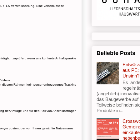
SL-/TLS-Verschlüsselung. Eine verschlüsselte
Beliebte Posts
träglich zuprüfen, wenn uns konkrete Anhaltspunkte
Entwäss
aus PE: 
Unsinn?
 Videos.
Es lande
 in diesem Rahmen kein personenbezogenes Tracking
regelmä
(angeblich) innovativ
das Baugewerbe auf
Teilweise befinden si
Produkte in...
g der Anfrage und für den Fall von Anschlussfragen
Crosswo
Gemein
anonym posten, der von Ihnen gewählte Nutzername
einkaufe
nebenbe