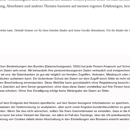
ng, Abnehmen und anderer Themen basieren auf meinen eigenen Erfahrungen, heisst
rden kann. Deshalb können wir für diese fremden Inhalte auch keine Gewähr übernehmen. Für die Inhalte der ver
lichen Bestimmungen des Bundes (Datenschutzgesetz, DSG) hat jede Person Anspruch auf Schutz 
chen Daten sehr ernst. Wir behandeln Ihre personenbezogenen Daten vertraulich und entsprechen
ir uns, die Datenbanken so gut wie möglich vor fremden Zugriffen, Verlusten, Missbrauch oder v
lücken aufweisen kann. Ein lückenloser Schutz der Daten vor dem Zugriff durch Dritte ist nicht 
en Beschreibung einverstanden. Diese WebSite kann grundsätzlich ohne Registrierung besucht 
hen Zwecken auf dem Server gespeichert, ohne dass diese Daten unmittelbar auf Ihre Person 
sis erhoben. Ohne Ihre Einwilligung erfolgt keine Weitergabe der Daten an Dritte.
auf dem Endgerät des Nutzers spezifische, auf den Nutzer bezogene Informationen zu speichern,
nsweisen der Seitennutzung zu analysieren, aber auch unser Angebot kundenfreundlicher zu gest
n. Wenn Sie das nicht wünschen, sollten Sie Ihren Internetbrowser so einstellen, dass er die 
kann bei einer Vielzahl der Dienste, vor allem im Fall des Trackings, über die US-amerikanisch
erung von Cookies mittels deren Abschaltung in den Einstellungen des Browsers erreicht werden