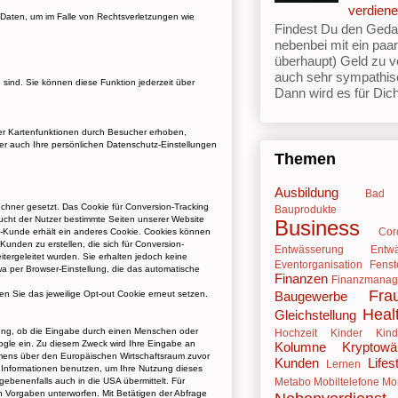
verdien
 Daten, um im Falle von Rechtsverletzungen wie
Findest Du den Geda
nebenbei mit ein paa
überhaupt) Geld zu v
auch sehr sympathis
sind. Sie können diese Funktion jederzeit über
Dann wird es für Dich 
er Kartenfunktionen durch Besucher erhoben,
r auch Ihre persönlichen Datenschutz-Einstellungen
Themen
Ausbildung
Bad
chner gesetzt. Das Cookie für Conversion-Tracking
Bauprodukte
esucht der Nutzer bestimmte Seiten unserer Website
Business
Cor
ds-Kunde erhält ein anderes Cookie. Cookies können
unden zu erstellen, die sich für Conversion-
Entwässerung
Entw
tergeleitet wurden. Sie erhalten jedoch keine
Eventorganisation
Fenst
wa per Browser-Einstellung, die das automatische
Finanzen
Finanzmana
Fra
Baugewerbe
n Sie das jeweilige Opt-out Cookie erneut setzen.
Heal
Gleichstellung
ung, ob die Eingabe durch einen Menschen oder
Hochzeit
Kinder
Kind
oogle ein. Zu diesem Zweck wird Ihre Eingabe an
Kolumne
Kryptowä
mmens über den Europäischen Wirtschaftsraum zuvor
Kunden
Lifes
Lernen
e Informationen benutzen, um Ihre Nutzung dieses
Metabo
Mobiltelefone
Mo
benenfalls auch in die USA übermittelt. Für
n Vorgaben unterworfen. Mit Betätigen der Abfrage