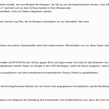
cher Inhalte, wie zum Beispiel der Anfragen, die Sie an uns als Seitenbetreiber senden, eine S
s://" wechselt und an dem Schloss-Symbol in Ihrer Browserzeile.
rmitteln, nicht von Dritten mitgelesen werden.
en Server-Log Files, die Ihr Browser automatisch an uns übermittelt. Dies sind:
aten mit anderen Datenquellen wird nicht vorgenommen. Wir behalten uns vor, diese Daten nach
Invisible reCAPTCHA für den Schutz gegen Bots und Spam sowie YouTube für das Einbetten von
folgedessen werden Daten an Google in den USA übertragen, wobei wir davon ausgehen, dass
-europäischen und dem amerikanisch-schweizerischen Privacy Shield zu gewährleisten.
em Anfrageformular inklusive der von Ihnen dort angegebenen Kontaktdaten zwecks Bearbeitun
ben zum Zeitpunkt der Erstellung des Kommentars, Ihre E-Mail-Adresse und, wenn Sie nicht 