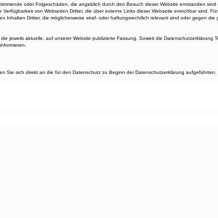
zu bestimmende oder Folgeschäden, die angeblich durch den Besuch dieser Website entstanden sind
erfügbarkeit von Webseiten Dritter, die über externe Links dieser Webseite erreichbar sind. Für d
en Inhalten Dritter, die möglicherweise straf- oder haftungsrechtlich relevant sind oder gegen die
e jeweils aktuelle, auf unserer Website publizierte Fassung. Soweit die Datenschutzerklärung Tei
informieren.
 Sie sich direkt an die für den Datenschutz zu Beginn der Datenschutzerklärung aufgeführten, v