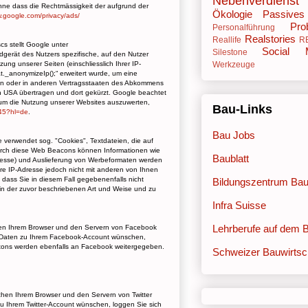
Nebenverdienst
, ohne dass die Rechtmässigkeit der aufgrund der
Ökologie
Passive
w.google.com/privacy/ads/
Pro
Personalführung
Realstories
Reallife
R
s stellt Google unter
Social 
Silestone
dgerät des Nutzers spezifische, auf den Nutzer
Werkzeuge
g unserer Seiten (einschliesslich Ihrer IP-
._anonymizeIp();“ erweitert wurde, um eine
nion oder in anderen Vertragsstaaten des Abkommens
en USA übertragen und dort gekürzt. Google beachtet
 um die Nutzung unserer Websites auszuwerten,
Bau-Links
245?hl=de
.
Bau Jobs
erwendet sog. "Cookies", Textdateien, die auf
urch diese Web Beacons können Informationen wie
Baublatt
dresse) und Auslieferung von Werbeformaten werden
re IP-Adresse jedoch nicht mit anderen von Ihnen
 dass Sie in diesem Fall gegebenenfalls nicht
Bildungszentrum Ba
 in der zuvor beschriebenen Art und Weise und zu
Infra Suisse
Lehrberufe auf dem 
chen Ihrem Browser und den Servern von Facebook
r Daten zu Ihrem Facebook-Account wünschen,
uttons werden ebenfalls an Facebook weitergegeben.
Schweizer Bauwirtsc
schen Ihrem Browser und den Servern von Twitter
u Ihrem Twitter-Account wünschen, loggen Sie sich