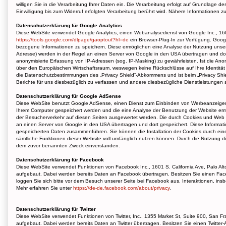
willigen Sie in die Verarbeitung Ihrer Daten ein. Die Verarbeitung erfolgt auf Grundlage de
Einwilligung bis zum Widerruf erfolgten Verarbeitung berührt wird. Nähere Informatione
Datenschutzerklärung für Google Analytics
Diese WebSite verwendet Google Analytics, einen Webanalysedienst von Google Inc., 160
https://tools.google.com/dlpage/gaoptout?hl=de
ein Browser-Plug-In zur Verfügung. Googl
bezogene Informationen zu speichern. Diese ermöglichen eine Analyse der Nutzung unsere
Adresse) werden in der Regel an einen Server von Google in den USA übertragen und dort
anonymisierte Erfassung von IP-Adressen (sog. IP-Masking) zu gewährleisten. Ist die An
über den Europäischen Wirtschaftsraum, weswegen keine Rückschlüsse auf Ihre Identität 
die Datenschutzbestimmungen des „Privacy Shield“-Abkommens und ist beim „Privacy Shie
Berichte für uns diesbezüglich zu verfassen und andere diesbezügliche Dienstleistungen 
Datenschutzerklärung für Google AdSense
Diese WebSite benutzt Google AdSense, einen Dienst zum Einbinden von Werbeanzeigen 
Ihrem Computer gespeichert werden und die eine Analyse der Benutzung der Website er
der Besucherverkehr auf diesen Seiten ausgewertet werden. Die durch Cookies und Web B
an einen Server von Google in den USA übertragen und dort gespeichert. Diese Informat
gespeicherten Daten zusammenführen. Sie können die Installation der Cookies durch eine 
sämtliche Funktionen dieser Website voll umfänglich nutzen können. Durch die Nutzung d
dem zuvor benannten Zweck einverstanden.
Datenschutzerklärung für Facebook
Diese WebSite verwendet Funktionen von Facebook Inc., 1601 S. California Ave, Palo Al
aufgebaut. Dabei werden bereits Daten an Facebook übertragen. Besitzen Sie einen Fa
loggen Sie sich bitte vor dem Besuch unserer Seite bei Facebook aus. Interaktionen, in
Mehr erfahren Sie unter
https://de-de.facebook.com/about/privacy
.
Datenschutzerklärung für Twitter
Diese WebSite verwendet Funktionen von Twitter, Inc., 1355 Market St, Suite 900, San Fr
aufgebaut. Dabei werden bereits Daten an Twitter übertragen. Besitzen Sie einen Twitte