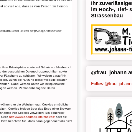
Ihr zuverlässige
 soviel wie, dass es von Person zu Person
im Hoch-, Tief- 
Strassenbau
linkten Seiten ist stets der jeweilige Anbieter oder
ihrer Privatsphäre sowie auf Schutz vor Missbrauch
@frau_johann au
d der gesetzlichen Datenschutzvorschriften sowie
or Fälschung zu schützen. Wir weisen darauf hin,
möglich. Durch die Nutzung dieser WebSite erklären
Follow @frau_johann
werden. Dabei werden Daten wie beispielsweise
bezogen werden. Personenbezogene Daten,
 während er die Website nutzt. Cookies ermöglichen
alten. Cookies bleiben über das Ende einer Browser-
Annahme von Cookies verweigert. Ein genereller
e Seite
http://www.aboutads.info/choices/
oder die
. Bitte beachten Sie, dass dann gegebenenfalls nicht