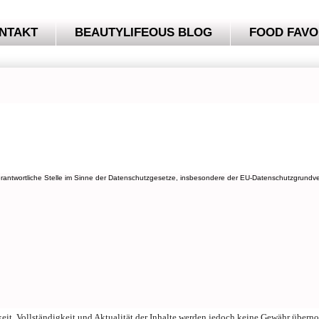
NTAKT
BEAUTYLIFEOUS BLOG
FOOD FAVO
 Verantwortliche Stelle im Sinne der Datenschutzgesetze, insbesondere der EU-Datenschutzgrund
tigkeit, Vollständigkeit und Aktualität der Inhalte werden jedoch keine Gewähr übe