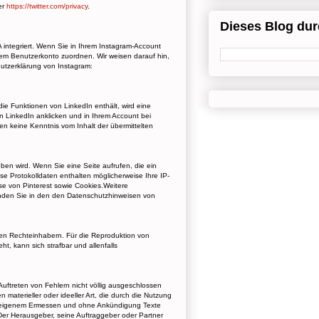
er
https://twitter.com/privacy
.
Dieses Blog du
integriert. Wenn Sie in Ihrem Instagram-Account
rem Benutzerkonto zuordnen. Wir weisen darauf hin,
hutzerklärung von Instagram:
die Funktionen von LinkedIn enthält, wird eine
n LinkedIn anklicken und in Ihrem Account bei
ten keine Kenntnis vom Inhalt der übermittelten
ben wird. Wenn Sie eine Seite aufrufen, die ein
ese Protokolldaten enthalten möglicherweise Ihre IP-
se von Pinterest sowie Cookies.Weitere
inden Sie in den den Datenschutzhinweisen von
en Rechteinhabern. Für die Reproduktion von
t, kann sich strafbar und allenfalls
Auftreten von Fehlern nicht völlig ausgeschlossen
 materieller oder ideeller Art, die durch die Nutzung
ach eigenem Ermessen und ohne Ankündigung Texte
 Der Herausgeber, seine Auftraggeber oder Partner