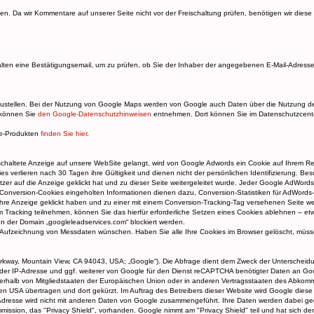
n. Da wir Kommentare auf unserer Seite nicht vor der Freischaltung prüfen, benötigen wir diese
ten eine Bestätigungsemail, um zu prüfen, ob Sie der Inhaber der angegebenen E-Mail-Adresse 
zustellen. Bei der Nutzung von Google Maps werden von Google auch Daten über die Nutzung d
e können Sie
den Google-Datenschutzhinweisen
entnehmen. Dort können Sie im Datenschutzcente
le-Produkten
finden Sie hier
.
chaltete Anzeige auf unsere WebSite gelangt, wird von Google Adwords ein Cookie auf Ihrem Re
ies verlieren nach 30 Tagen ihre Gültigkeit und dienen nicht der persönlichen Identifizierung. B
zer auf die Anzeige geklickt hat und zu dieser Seite weitergeleitet wurde. Jeder Google AdWor
Conversion-Cookies eingeholten Informationen dienen dazu, Conversion-Statistiken für AdWords-K
re Anzeige geklickt haben und zu einer mit einem Conversion-Tracking-Tag versehenen Seite wei
 am Tracking teilnehmen, können Sie das hierfür erforderliche Setzen eines Cookies ablehnen – et
on der Domain „googleleadservices.com“ blockiert werden.
ne Aufzeichnung von Messdaten wünschen. Haben Sie alle Ihre Cookies im Browser gelöscht, müsse
kway, Mountain View, CA 94043, USA; „Google“). Die Abfrage dient dem Zweck der Unterscheid
nd der IP-Adresse und ggf. weiterer von Google für den Dienst reCAPTCHA benötigter Daten an G
innerhalb von Mitgliedstaaten der Europäischen Union oder in anderen Vertragsstaaten des Abko
den USA übertragen und dort gekürzt. Im Auftrag des Betreibers dieser Website wird Google dies
dresse wird nicht mit anderen Daten von Google zusammengeführt. Ihre Daten werden dabei gege
ssion, das "Privacy Shield", vorhanden. Google nimmt am "Privacy Shield" teil und hat sich de