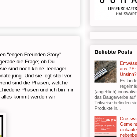
Beliebte Posts
ten "engen Freunden Story"
 gerade die Frage; ob Du
Entwäss
 sie sind noch keine Teenager.
aus PE: 
Unsinn?
te jung. Und sie legt steil vor.
Es lande
erend sind die Phasen, welche
regelmä
chiedene Phasen und ich bin mir
(angeblich) innovativ
h alles kommt werden wir
das Baugewerbe auf
Teilweise befinden si
Produkte in...
Crosswo
Gemein
einkaufe
nebenbe