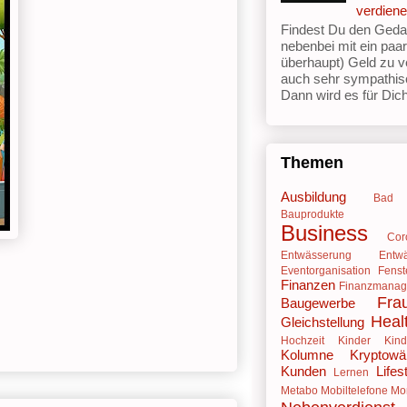
verdien
Findest Du den Geda
nebenbei mit ein paa
überhaupt) Geld zu v
auch sehr sympathis
Dann wird es für Dich 
Themen
Ausbildung
Bad
Bauprodukte
Business
Cor
Entwässerung
Entw
Eventorganisation
Fenst
Finanzen
Finanzmana
Fra
Baugewerbe
Heal
Gleichstellung
Hochzeit
Kinder
Kind
Kolumne
Kryptowä
Kunden
Lifes
Lernen
Metabo
Mobiltelefone
Mo