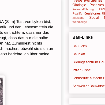
Nebenverdienst
Ökologie
Passive
Pro
Personalführung
Realstories
Reallife
R
Social 
Silestone
A (Slim) Test von Lykon bist,
Werkzeuge
etik und den Lebensmitteln die
 eintrichtern, dass nur das
Bau-Links
ugt, dass das nur die halbe
an hat. Zumindest nichts
Bau Jobs
sch machen, obwohl sie sich an
etzt berichte ich über meine
Baublatt
Bildungszentrum Ba
Infra Suisse
Lehrberufe auf dem 
Schweizer Bauwirtsc