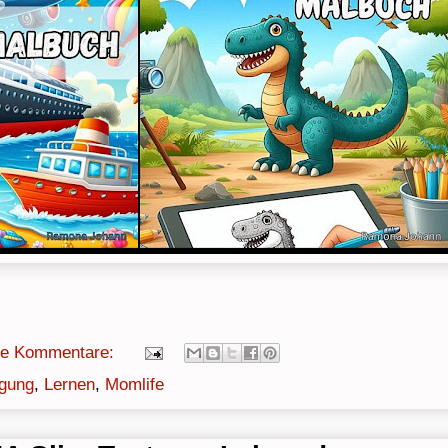
ne Kommentare:
igung
,
Lernen
,
Momlife