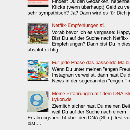
Findest Du den Gedanken, nebenbei 
Klicks (wenn überhaupt) Geld zu ve
sehr sympathisch? Ja? Dann wird es für Dich je
Netflix-Empfehlungen #1
Vorab bevor ich es vergesse: Happ
Bist Du auf der Suche nach Netflix-
Empfehlungen? Dann bist Du in die
absolut richtig...
Für jede Phase das passende Malb
Wenn Du unter meinen "engen Freu
Instagram verweilst, dann hast Du 
News in der sogenannten "engen Fr
Meine Erfahrungen mit dem DNA Sl
Lykon.de
Ziemlich sicher hast Du meinen Bei
weil Du auf der Suche nach einem
Erfahrungsbericht über den DNA (Slim) Test v
bist,...