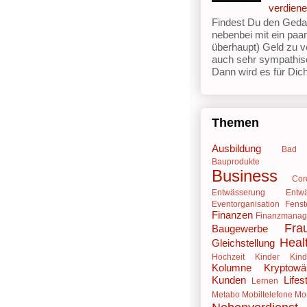
verdien
Findest Du den Geda
nebenbei mit ein paa
überhaupt) Geld zu v
auch sehr sympathis
Dann wird es für Dich 
Themen
Ausbildung
Bad
Bauprodukte
Business
Cor
Entwässerung
Entw
Eventorganisation
Fenst
Finanzen
Finanzmana
Fra
Baugewerbe
Heal
Gleichstellung
Hochzeit
Kinder
Kind
Kolumne
Kryptowä
Kunden
Lifes
Lernen
Metabo
Mobiltelefone
Mo