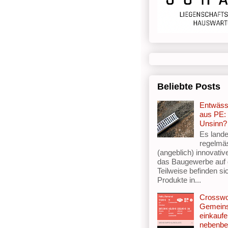
Beliebte Posts
Entwäss
aus PE: 
Unsinn?
Es lande
regelmä
(angeblich) innovativ
das Baugewerbe auf
Teilweise befinden si
Produkte in...
Crosswo
Gemein
einkaufe
nebenbe