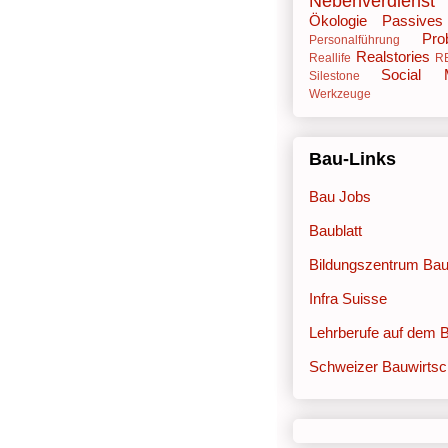
Nebenverdienst
Ökologie
Passive
Pro
Personalführung
Realstories
Reallife
R
Social 
Silestone
Werkzeuge
Bau-Links
Bau Jobs
Baublatt
Bildungszentrum Ba
Infra Suisse
Lehrberufe auf dem 
Schweizer Bauwirtsc