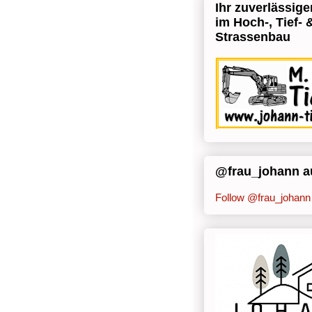
Ihr zuverlässige
im Hoch-, Tief- 
Strassenbau
@frau_johann au
Follow @frau_johann